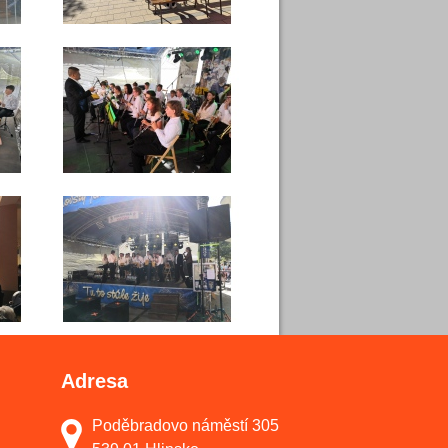
Adresa
Poděbradovo náměstí 305