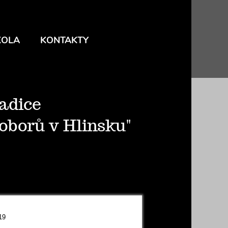
KOLA
KONTAKTY
radice
oborů v Hlinsku"
19