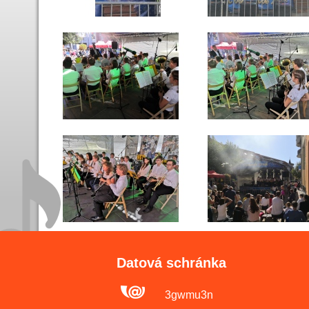
Datová schránka
3gwmu3n