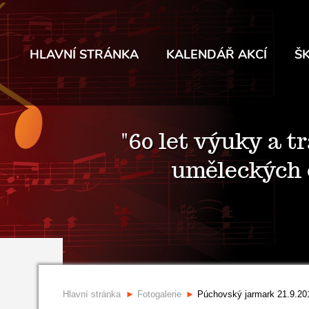
HLAVNÍ STRÁNKA
KALENDÁŘ AKCÍ
Š
"60 let výuky a t
uměleckých 
Hlavní stránka
Fotogalerie
Púchovský jarmark 21.9.20