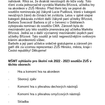
nahrávek. Říká se, že dvakrát nevstoupíš do téže vody. Toto
rčení zcela jednoznačně vyvrátila Markéta Břízová, učitelka hry
na akordeon v ZUŠ Hlinsko. Před třemi lety se poprvé do
soutěže nominovala její žákyně Lucie Pudilová, která v kategorii
nevážných žánrů do čtrnácti let zvítězila. Letos v úplně stejné
kategorii dokázala zvítězit další žákyně paní učitelky Břízové,
Barbora Švecová! Barbora si již v červenci v Dobřanech
vybojovala nominaci do soutěže CMA. Zároveň byla do
mezinárodní jury této soutěže jmenována její učitelka Markéta
Břízová. Jedná se o další významný mezinárodní úspěch paní
učitelky Břízové. Tato soutěž je totiž nejprestižnějším světovým
kláním akordeonistů vůbec.
Barboře a její paní učitelce srdečné gratulujeme a zároveň jim
patří dík za vzornou reprezentaci ZUŠ Hlinsko, města, kraje i
České republiky! Děkujeme!
MŠMT vyhlásilo pro školní rok 2022 - 2023 soutěže ZUŠ v
těchto oborech:
· Hra a komorní hra na akordeon
· Sborový zpěv
· Komorní hra s převahou dechových nástrojů
· Komorní hra s převahou smyčcových nástrojů
· Skladba