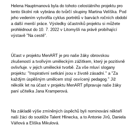
Helena Hauptmanová byla do tohoto celostátního projektu pro
tento školní rok vybrána do tvůrčí skupiny Martina Velíška. Pod
jeho vedením vytvořila cyklus portrétů v barvách ročních období
a další menší práce. Výsledky účastníků projektu si můžete
prohlédnout do 10. 7. 2022 v Litomyšli na právě probíhající
výstavě "Na cestě".
Účast v projektu MenART je pro naše žáky obrovskou
zkušeností a tvořivým uměleckým zážitkem, který je pozitivně
ovlivňuje. v jejich umělecké tvorbě. Za vše mluví slogany
projektu: "Inspirativní setkání jsou v životě zásadní." a "Za
každým úspěšným umělcem stojí osvícený pedagog." Již
několik let na účast v projektu MenART připravuje naše žáky
paní učitelka Jana Kramperová.
Na základě výše zmíněných úspěchů byli nominováni někteří
naši žáci do soutěže Talent Hlinecka, a to Antonie Jírů, Daniela
Váňová a Eliška Mikulová.