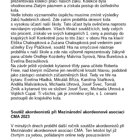
prezentovala kolekci prací našich žáků. Kolekce byla
ohodnocena Zlatým pásmem a získala postup do ústředního
kola.
Vedle tohoto významného úspěchu musíme zmínit výsledky
žáků hudebních oborů. Zde zatím proběhla okresní kola
s vysokou účastí naší školy. Tato účast byla ověnčena naprosto
nevídaným výsledkem. Všech třináct soutěžících, tedy celých
sto procent, získalo ve svých kategoriích 1. ceny a postupy do
krajských kol! Konkrétně jsou to tito žáci: v oboru Hra na klavír
Eliška Chaloupková a Zuzana Chaloupková pod vedením paní
učitelky Evy Ptáčkové, soutěž Hra na smyčcové nástroje
proběhla v naší škole a zde nás výborně reprezentovaly žákyně
pana učitele Ondřeje Kozderky Malvína Syrová, Nina Burešová a
Evelína Bezoušková.
Na závěr ještě výsledek kytarové třídy pana učitele Roberta
Freie, nad kterým můžeme jen nevěřícně kroutit hlavou, podobně
jako zástupci ostatních zúčastněných škol. Tedy ve hře na
kytaru: Evelína Hladká, Mikuláš Bříza, Karolína Staňková,
Anděla Malivánková, Michaela Uhrová, Josef Švec, Tomáš
Zrník a kytarové trio ve složení Josef Švec, Michaela Uhrová a
Vojtěch Cupal. Ti všichni, jak je zmíněno výše, s 1. cenami
postoupili do krajského kola.
Soutěž akordeonistů při Mezinárodní akordeonové asociaci
CMA 2023
V minulých dnech proběhl další ročník soutěže akordeonistů při
Mezinárodní akordeonové asociaci CMA. Ten letošní byl již
čtvrtým za sebou, pořádaným online tedy posuzováním