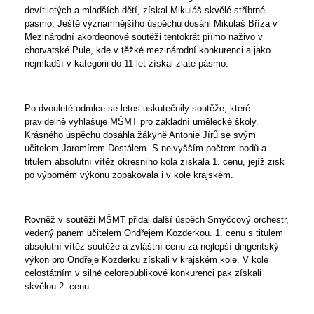
devítiletých a mladších dětí, získal Mikuláš skvělé stříbrné
pásmo. Ještě významnějšího úspěchu dosáhl Mikuláš Bříza v
Mezinárodní akordeonové soutěži tentokrát přímo naživo v
chorvatské Pule, kde v těžké mezinárodní konkurenci a jako
nejmladší v kategorii do 11 let získal zlaté pásmo.
Po dvouleté odmlce se letos uskutečnily soutěže, které
pravidelně vyhlašuje MŠMT pro základní umělecké školy.
Krásného úspěchu dosáhla žákyně Antonie Jírů se svým
učitelem Jaromírem Dostálem. S nejvyšším počtem bodů a
titulem absolutní vítěz okresního kola získala 1. cenu, jejíž zisk
po výborném výkonu zopakovala i v kole krajském.
Rovněž v soutěži MŠMT přidal další úspěch Smyčcový orchestr,
vedený panem učitelem Ondřejem Kozderkou. 1. cenu s titulem
absolutní vítěz soutěže a zvláštní cenu za nejlepší dirigentský
výkon pro Ondřeje Kozderku získali v krajském kole. V kole
celostátním v silné celorepublikové konkurenci pak získali
skvělou 2. cenu.