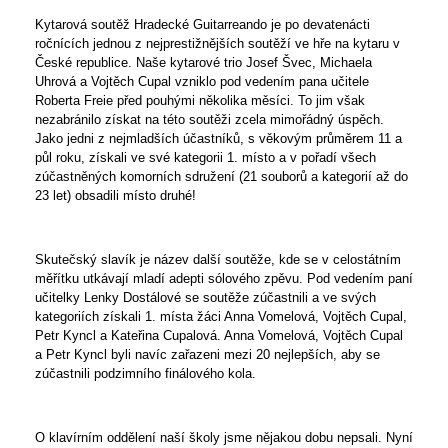
Kytarová soutěž Hradecké Guitarreando je po devatenácti
ročnících jednou z nejprestižnějších soutěží ve hře na kytaru v
České republice. Naše kytarové trio Josef Švec, Michaela
Uhrová a Vojtěch Cupal vzniklo pod vedením pana učitele
Roberta Freie před pouhými několika měsíci. To jim však
nezabránilo získat na této soutěži zcela mimořádný úspěch.
Jako jedni z nejmladších účastníků, s věkovým průměrem 11 a
půl roku, získali ve své kategorii 1. místo a v pořadí všech
zúčastněných komorních sdružení (21 souborů a kategorií až do
23 let) obsadili místo druhé!
Skutečský slavík je název další soutěže, kde se v celostátním
měřítku utkávají mladí adepti sólového zpěvu. Pod vedením paní
učitelky Lenky Dostálové se soutěže zúčastnili a ve svých
kategoriích získali 1. místa žáci Anna Vomelová, Vojtěch Cupal,
Petr Kyncl a Kateřina Cupalová. Anna Vomelová, Vojtěch Cupal
a Petr Kyncl byli navíc zařazeni mezi 20 nejlepších, aby se
zúčastnili podzimního finálového kola.
O klavírním oddělení naší školy jsme nějakou dobu nepsali. Nyní