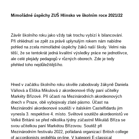
Mimořádné úspěchy ZUŠ Hlinsko ve školním roce 2021/22
Závěr školního roku jako vždy tak trochu vybízí k bilancování.
Při ohlédnutí se zpět za právě uplynulým rokem nám nabídne
pohled na zcela mimořádné úspěchy žáků naší školy. Velmi nás
těší, že se tentokrát jedná kvalitní výsledky práce ne jednotlivce,
ale celé plejády pedagogů v různých oborech. Zde je tedy
přehled toho nejdůležitějšího.
Hned v začátku školního roku skvěle zabodovaly žákyně Daniela
Váňová a Eliška Mikulová z akordeonové třídy paní učitelky
Markéty Břízové. Při účasti na Mezinárodních akordeonových
dnech v Praze, obě vybojovaly zlaté pásmo. Účast na
Mezinárodní akordeonové soutěži v italském Castelfidardu jim
vynesla 3. respektive 4. místo. Světové soutěže akordeonistů ve
Velké Británii se před několika týdny zúčastnil Mikuláš Bříza se
svou učitelkou paní Markétou Břízovou. Soutěž při
Mezinárodním festivalu 2022, pořádaná organizací British college
of accordionists proběhla on-line. V kategorii E-classical