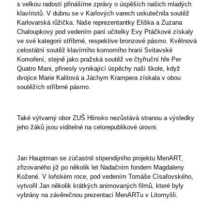
s velkou radostí přinášíme zprávy o úspěších našich mladých
klavíristů. V dubnu se v Karlových varech uskutečnila soutěž
Karlovarská růžička. Naše reprezentantky Eliška a Zuzana
Chaloupkovy pod vedením paní učitelky Evy Ptáčkové získaly
ve své kategorii stříbrné, respektive bronzové pásmo. Květnová
celostátní soutěž klavírního komorního hraní Svitavské
Komoření, stejně jako pražská soutěž ve čtyřruční hře Per
Quatro Mani, přinesly vynikající úspěchy naší škole, když
dvojice Marie Kalitová a Jáchym Krampera získala v obou
soutěžích stříbrné pásmo.
Také výtvarný obor ZUŠ Hlinsko nezůstává stranou a výsledky
jeho žáků jsou viditelné na celorepublikové úrovni.
Jan Hauptman se zúčastnil stipendijního projektu MenART,
zřizovaného již po několik let Nadačním fondem Magdaleny
Kožené. V loňském roce, pod vedením Tomáše Císařovského,
vytvořil Jan několik krátkých animovaných filmů, které byly
vybrány na závěrečnou prezentaci MenARTu v Litomyšli.