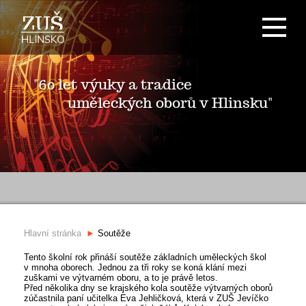
"60 let výuky a tradice
uměleckých oborů v Hlinsku"
Hlavní stránka
Soutěže
Tento školní rok přináší soutěže základních uměleckých škol
v mnoha oborech. Jednou za tři roky se koná klání mezi
zuškami ve výtvarném oboru, a to je právě letos.
Před několika dny se krajského kola soutěže výtvarných oborů
zúčastnila paní učitelka Eva Jehličková, která v ZUŠ Jevíčko